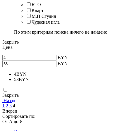
RTO
Кларт
М.П.Студия
Чудесная игла
По этим критериям поиска ничего не найдено
Закрыть
Цена
BYN
–
BYN
4
BYN
58
BYN
Закрыть
Назад
1
2
3
4
Вперед
Сортировать по:
От А до Я