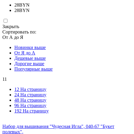
28
BYN
28
BYN
Закрыть
Сортировать по:
От А до Я
Новинки выше
От Я до А
Дешевые выше
Дорогие выше
Популярные выше
11
12 На страницу
24 На страницу
48 На страницу
96 На страницу
192 На страницу
Набор для вышивания "Чудесная Игла", 040-67 "Букет
полевых",