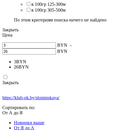
в 100гр 125-300м
в 100гр 305-500м
По этим критериям поиска ничего не найдено
Закрыть
Цена
BYN
–
BYN
3
BYN
26
BYN
Закрыть
https://klub-ok.by/slonimskaya/
Сортировать по:
От А до Я
Новинки выше
От Я до А