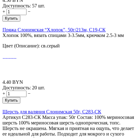
4.50
BYN
Доступность:
57 шт.
+
−
Купить
Пряжа Слонимская “Хлопок", 50г/213м, С19-СК
Хлопок 100%, вязать спицами 3-3.5мм, крючком 2.5-3 мм
Цвет (Описание): св.серый
4.40
BYN
Доступность:
20 шт.
+
−
Купить
Шерсть для валяния Слонимская 50г, С283-СК
Артикул С283-СК Масса упак: 50г Состав: 100% мериносовая
шерсть 100% мериносовая шерсть однопрочесная, топс.
Шерсть не окрашена. Мягкая и приятная на ощупь, что делает
ее идеальной для работы. Подходит для мокрого и сухого