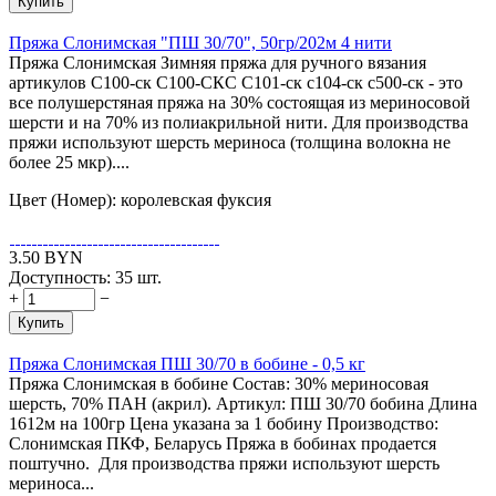
Купить
Пряжа Слонимская "ПШ 30/70", 50гр/202м 4 нити
Пряжа Слонимская Зимняя пряжа для ручного вязания
артикулов С100-ск С100-СКС С101-ск с104-ск с500-ск - это
все полушерстяная пряжа на 30% состоящая из мериносовой
шерсти и на 70% из полиакрильной нити. Для производства
пряжи используют шерсть мериноса (толщина волокна не
более 25 мкр)....
Цвет (Номер): королевская фуксия
3.50
BYN
Доступность:
35 шт.
+
−
Купить
Пряжа Слонимская ПШ 30/70 в бобине - 0,5 кг
Пряжа Слонимская в бобине Состав: 30% мериносовая
шерсть, 70% ПАН (акрил). Артикул: ПШ 30/70 бобина Длина
1612м на 100гр Цена указана за 1 бобину Производство:
Слонимская ПКФ, Беларусь Пряжа в бобинах продается
поштучно. Для производства пряжи используют шерсть
мериноса...