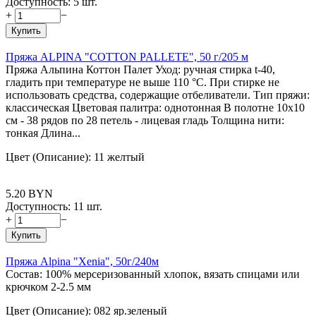
Доступность:
5 шт.
+
−
Купить
Пряжа ALPINA "COTTON PALLETE", 50 г/205 м
Пряжа Альпина Коттон Палет Уход: ручная стирка t-40,
гладить при температуре не выше 110 °С. При стирке не
использовать средства, содержащие отбеливатели. Тип пряжи:
классическая Цветовая палитра: однотонная В полотне 10х10
см - 38 рядов по 28 петель - лицевая гладь Толщина нити:
тонкая Длина...
Цвет (Описание): 11 желтый
5.20
BYN
Доступность:
11 шт.
+
−
Купить
Пряжа Alpina "Xenia", 50г/240м
Состав: 100% мерсеризованный хлопок, вязать спицами или
крючком 2-2.5 мм
Цвет (Описание): 082 яр.зеленый