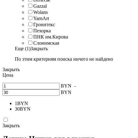
Gazzal
Wolans
YarnArt
Гронитекс
Пехорка
ПНК им.Кирова
Слонимская
Еще (1)
Закрыть
По этим критериям поиска ничего не найдено
Закрыть
Цена
BYN
–
BYN
1
BYN
30
BYN
Закрыть