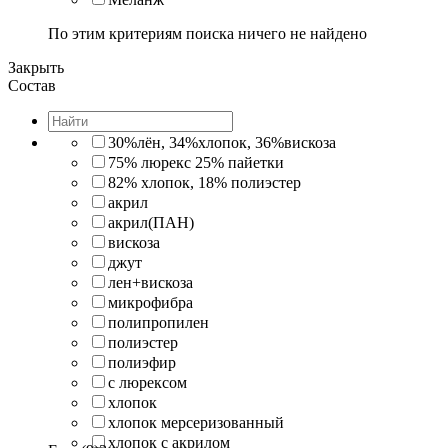
По этим критериям поиска ничего не найдено
Закрыть
Состав
30%лён, 34%хлопок, 36%вискоза
75% люрекс 25% пайетки
82% хлопок, 18% полиэстер
акрил
акрил(ПАН)
вискоза
джут
лен+вискоза
микрофибра
полипропилен
полиэстер
полиэфир
с люрексом
хлопок
хлопок мерсеризованный
хлопок с акрилом