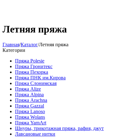
Летняя пряжа
Главная
/
Каталог
/
Летняя пряжа
Категории
Пряжа Polesie
Пряжа Гронитекс
Пряжа Пехорка
Пряжа ПНК им.Кирова
Пряжа Слонимская
Пряжа Alize
Пряжа Alpina
Пряжа Arachna
Пряжа Gazzal
Пряжа Lanoso
Пряжа Wolans
Пряжа YarnArt
Шнуры, трикотажная пряжа, рафия, джут
Лавсановые нитки