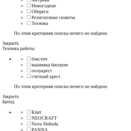
Новогодние
Обереги
Религиозные сюжеты
Техника
По этим критериям поиска ничего не найдено
Закрыть
Техника работы
бэкстич
вышивка бисером
полукрест
счетный крест
По этим критериям поиска ничего не найдено
Закрыть
Бренд
Klart
NEOCRAFT
Nova Sloboda
PANNA