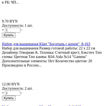
в РБ: ЧП...
9.70
BYN
Доступность:
1 шт.
+
−
Купить
Набор для вышивания Klart "Богатырь с конем", 8-163
Набор для вышивания Размер готовой работы: 22 x 22 см
Дизайнер: Геворкян К. Техника: Счетный крест, Бэкстич Тип
схемы: Цветная Тип канвы: К04 Aida №14 "Gamma"
Дополнительные элементы: Нет Количество цветов: 20
Произведено в России...
12.00
BYN
Доступность:
2 шт.
+
−
Купить