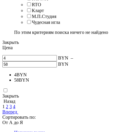
RTO
Кларт
М.П.Студия
Чудесная игла
По этим критериям поиска ничего не найдено
Закрыть
Цена
BYN
–
BYN
4
BYN
58
BYN
Закрыть
Назад
1
2
3
4
Вперед
Сортировать по:
От А до Я