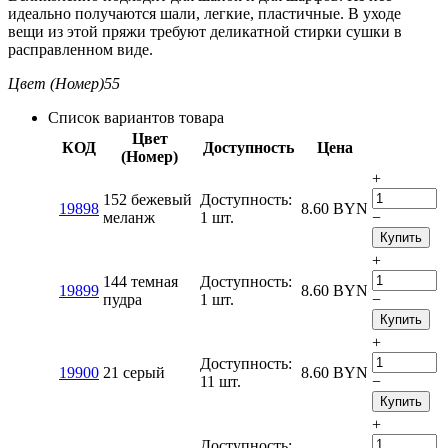
идеально получаются шали, легкие, пластичные. В уходе
вещи из этой пряжи требуют деликатной стирки сушки в
расправленном виде.
Цвет (Номер)
55
Список вариантов товара
Цвет
КОД
Доступность
Цена
(Номер)
+
152 бежевый
Доступность:
19898
8.60
BYN
меланж
1 шт.
−
Купить
+
144 темная
Доступность:
19899
8.60
BYN
пудра
1 шт.
−
Купить
+
Доступность:
19900
21 серый
8.60
BYN
11 шт.
−
Купить
+
Доступность: