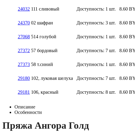
24032
111 сливовый
Доступность:
1 шт.
8.60
B
24370
02 шафран
Доступность:
3 шт.
8.60
B
27068
514 голубой
Доступность:
1 шт.
8.60
B
27372
57 бордовый
Доступность:
7 шт.
8.60
B
27373
58 т.синий
Доступность:
1 шт.
8.60
B
29180
102, луковая шелуха
Доступность:
7 шт.
8.60
B
29181
106, красный
Доступность:
8 шт.
8.60
B
Описание
Особенности
Пряжа Ангора Голд