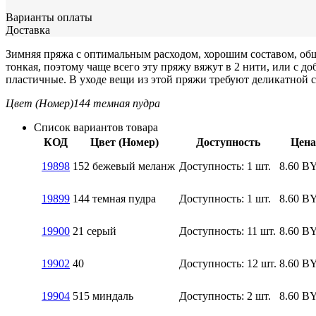
Варианты оплаты
Доставка
Зимняя пряжа с оптимальным расходом, хорошим составом, обш
тонкая, поэтому чаще всего эту пряжу вяжут в 2 нити, или с 
пластичные. В уходе вещи из этой пряжи требуют деликатной 
Цвет (Номер)
144 темная пудра
Список вариантов товара
КОД
Цвет (Номер)
Доступность
Цена
19898
152 бежевый меланж
Доступность:
1 шт.
8.60
B
19899
144 темная пудра
Доступность:
1 шт.
8.60
B
19900
21 серый
Доступность:
11 шт.
8.60
B
19902
40
Доступность:
12 шт.
8.60
B
19904
515 миндаль
Доступность:
2 шт.
8.60
B