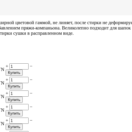
ирной цветовой гаммой, не линяет, после стирки не деформируе
добавлением пряжи-компаньона. Великолепно подходит для шапок 
стирки сушки в расправленном виде.
+
−
YN
Купить
+
−
YN
Купить
+
−
YN
Купить
+
−
YN
Купить
+
−
YN
Купить