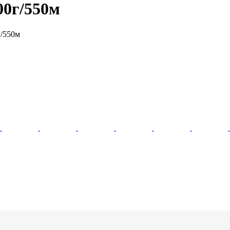
00г/550м
г/550м