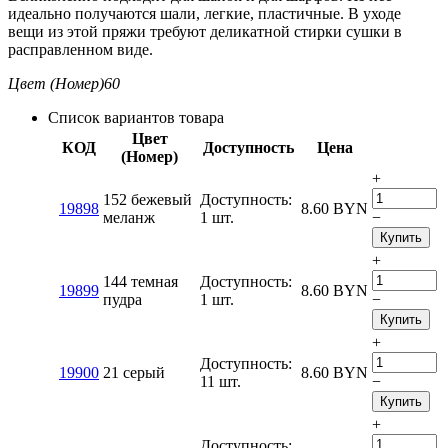
идеально получаются шали, легкие, пластичные. В уходе
вещи из этой пряжи требуют деликатной стирки сушки в
расправленном виде.
Цвет (Номер)
60
Список вариантов товара
Цвет
КОД
Доступность
Цена
(Номер)
+
152 бежевый
Доступность:
19898
8.60
BYN
меланж
1 шт.
−
Купить
+
144 темная
Доступность:
19899
8.60
BYN
пудра
1 шт.
−
Купить
+
Доступность:
19900
21 серый
8.60
BYN
11 шт.
−
Купить
+
Доступность: