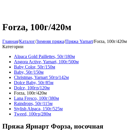
Forza, 100г/420м
Главная
/
Каталог
/
Зимняя пряжа
/
Пряжа Yarnart
/
Forza, 100г/420м
Категории
Alpaca Gold Paillettes, 50г/180м
Angora Active, Yarnart, 100г/500м
Baby Color, 50г/150м
Baby, 50г/150м
Christmas, Yarnart 50гр/142м
Dolce Baby, 50г/85м
Dolce, 100гр/120м
Forza, 100г/420м
Lana Fresco, 100г/380м
Raindrops, 50г/115м
Stylish Alpaca, 150г/525м
Tweed, 100гр/280м
Пряжа Ярнарт Форза, носочная