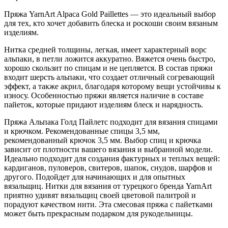
Пряжа YarnArt Alpaca Gold Paillettes — это идеальный выбор
для тех, кто хочет добавить блеска и роскоши своим вязаным
изделиям.
Нитка средней толщины, легкая, имеет характерный ворс
альпаки, в петли ложится аккуратно. Вяжется очень быстро,
хорошо скользит по спицам и не цепляется. В состав пряжи
входит шерсть альпаки, что создает отличный согревающий
эффект, а также акрил, благодаря которому вещи устойчивы к
износу. Особенностью пряжи является наличие в составе
пайеток, которые придают изделиям блеск и нарядность.
Пряжа Альпака Голд Пайлетс подходит для вязания спицами
и крючком. Рекомендованные спицы 3,5 мм,
рекомендованный крючок 3,5 мм. Выбор спиц и крючка
зависит от плотности вашего вязания и выбранной модели.
Идеально подходит для создания фактурных и теплых вещей:
кардиганов, пуловеров, свитеров, шапок, снудов, шарфов и
другого. Подойдет для начинающих и для опытных
вязальщиц. Нитки для вязания от турецкого бренда YarnArt
приятно удивят вязальщиц своей цветовой палитрой и
порадуют качеством нити. Эта смесовая пряжа с пайетками
может быть прекрасным подарком для рукодельницы.