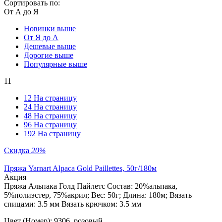
Сортировать по:
От А до Я
Новинки выше
От Я до А
Дешевые выше
Дорогие выше
Популярные выше
11
12 На страницу
24 На страницу
48 На страницу
96 На страницу
192 На страницу
Скидка
20%
Пряжа Yarnart Alpaca Gold Paillettes, 50г/180м
Aкция
Пряжа Альпака Голд Пайлетс Состав: 20%альпака,
5%полиэстер, 75%акрил; Вес: 50г; Длина: 180м; Вязать
спицами: 3.5 мм Вязать крючком: 3.5 мм
Цвет (Номер): 9306, розовый