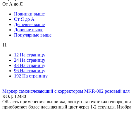
От А до Я
Новинки выше
От Я до А
Дешевые выше
Дорогие выше
Популярные выше
11
12 На страницу
24 На страницу
48 На страницу
96 На страницу
192 На страницу
Маркер самоисчезающий с корректором MKR-002 розовый для
КОД:
12480
Область применения: вышивка, лоскутная техника/пэчворк, шит
приобретает более насыщенный цвет через 1-2 секунды. Изобра