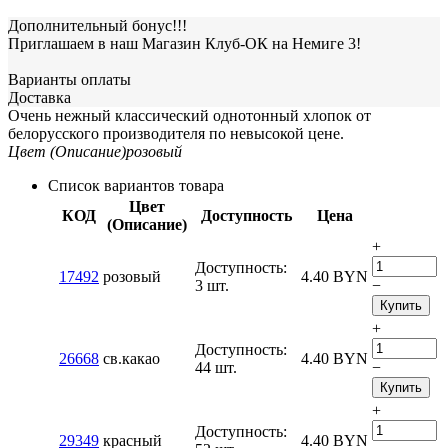
Дополнительный бонус!!!
Приглашаем в наш Магазин Клуб-ОК на Немиге 3!
Варианты оплаты
Доставка
Очень нежный классический однотонный хлопок от
белорусского производителя по невысокой цене.
Цвет (Описание)
розовый
Список вариантов товара
Цвет
КОД
Доступность
Цена
(Описание)
+
Доступность:
17492
розовый
4.40
BYN
3 шт.
−
Купить
+
Доступность:
26668
св.какао
4.40
BYN
44 шт.
−
Купить
+
Доступность:
29349
красный
4.40
BYN