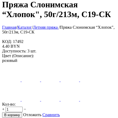
Пряжа Слонимская
“Хлопок", 50г/213м, С19-СК
Главная
/
Каталог
/
Летняя пряжа
/
Пряжа Слонимская “Хлопок",
50г/213м, С19-СК
КОД:
17492
4.40
BYN
Доступность:
3 шт.
Цвет (Описание):
розовый
Кол-во:
+
−
Отложить
Сравнить
В корзину