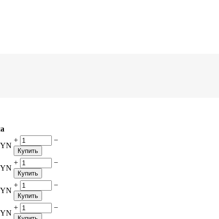
а
+
−
BYN
Купить
+
−
BYN
Купить
+
−
BYN
Купить
+
−
BYN
Купить