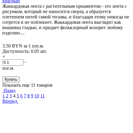
красный
Жаккардовая лента с растительным орнаментом - это лента с
рисунком, который не наносится сверху, а образуется
плетением нитей самой тесьмы, и благодаря этому никогда не
сотрется и не поблекнет. Жаккардовая лента выглядит как
вышивка гладью, и придает фольклорный колорит любому
изделию....
3.50
BYN
за 1 пог.м.
Доступность:
0.05 шт.
+
−
пог.м.
Купить
Показать еще 11 товаров
Назад
1
2
3
4
5
6
7
8
9
10
11
Вперед