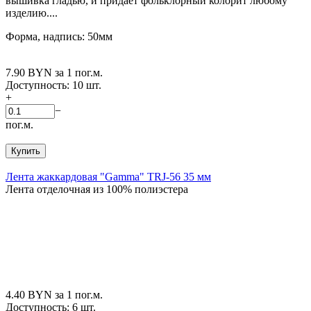
вышивка гладью, и придает фольклорный колорит любому
изделию....
Форма, надпись: 50мм
7.90
BYN
за 1 пог.м.
Доступность:
10 шт.
+
−
пог.м.
Купить
Лента жаккардовая "Gamma" TRJ-56 35 мм
Лента отделочная из 100% полиэстера
4.40
BYN
за 1 пог.м.
Доступность:
6 шт.