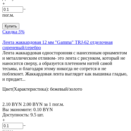
+
−
пог.м.
Купить
Скидка
5%
Лента жаккардовая 12 мм "Gamma" TRJ-62 отделочная
сиреневый/серебро
Лента жаккардовая односторонняя с нанесенным орнаментом
и металлическим отливом- это лента с рисунком, который не
наносится сверху, а образуется плетением нитей самой
тесьмы, и благодаря этому никогда не сотрется и не
поблекнет. Жаккардовая лента выглядит как вышивка гладью,
и придает...
Цвет(Характеристика): бежевый/золото
2.10
BYN
2.00
BYN
за 1 пог.м.
Вы экономите:
0.10
BYN
Доступность:
9.5 шт.
+
−