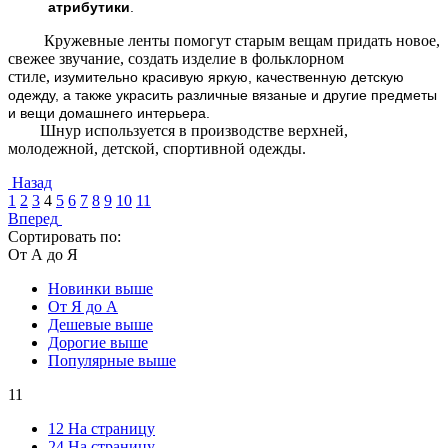
атрибутики
.
Кружевные ленты помогут старым вещам придать новое,
свежее звучание, создать изделие в фольклорном
стиле,
изумительно красивую яркую, качественную детскую
одежду, а также украсить различные вязаные и другие предметы
и вещи домашнего интерьера.
Шнур используется в производстве верхней,
молодежной, детской, спортивной одежды.
Назад
1
2
3
4
5
6
7
8
9
10
11
Вперед
Сортировать по:
От А до Я
Новинки выше
От Я до А
Дешевые выше
Дорогие выше
Популярные выше
11
12 На страницу
24 На страницу