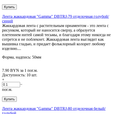
Купить
Лента жаккардовая "Gamma" DBTRJ-79 отделочная голубой/
синий
Жаккардовая лента с растительным орнаментом - это лента с
рисунком, который не наносится сверху, а образуется
плетением нитей самой тесьмы, и благодаря этому никогда не
сотрется и не поблекнет. Жаккардовая лента выглядит как
вышивка гладью, и придает фольклорный колорит любому
изделию....
Форма, надпись: 50мм
7.90
BYN
за 1 пог.м.
Доступность:
10 шт.
+
−
пог.м.
Купить
Лента жаккардовая "Gamma" DBTRJ-80 отделочная белый/
голубой