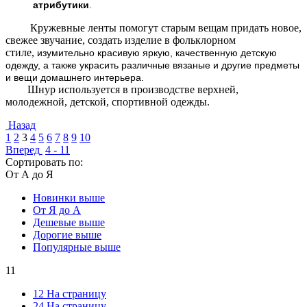
атрибутики
.
Кружевные ленты помогут старым вещам придать новое,
свежее звучание, создать изделие в фольклорном
стиле,
изумительно красивую яркую, качественную детскую
одежду, а также украсить различные вязаные и другие предметы
и вещи домашнего интерьера.
Шнур используется в производстве верхней,
молодежной, детской, спортивной одежды.
Назад
1
2
3
4
5
6
7
8
9
10
Вперед
4 - 11
Сортировать по:
От А до Я
Новинки выше
От Я до А
Дешевые выше
Дорогие выше
Популярные выше
11
12 На страницу
24 На страницу