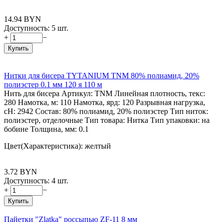
14.94
BYN
Доступность:
5 шт.
+
−
Купить
Нитки для бисера TYTANIUM TNM 80% полиамид, 20%
полиэстер 0.1 мм 120 я 110 м
Нить для бисера Артикул: TNM Линейная плотность, текс:
280 Намотка, м: 110 Намотка, ярд: 120 Разрывная нагрузка,
сН: 2942 Состав: 80% полиамид, 20% полиэстер Тип ниток:
полиэстер, отделочные Тип товара: Нитка Тип упаковки: на
бобине Толщина, мм: 0.1
Цвет(Характеристика): желтый
3.72
BYN
Доступность:
4 шт.
+
−
Купить
Пайетки "Zlatka" россыпью ZF-11 8 мм