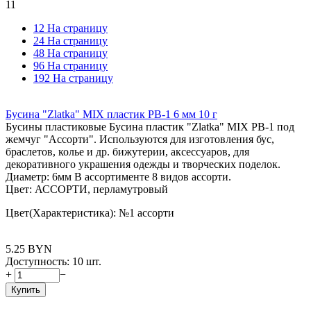
11
12 На страницу
24 На страницу
48 На страницу
96 На страницу
192 На страницу
Бусина "Zlatka" MIX пластик PB-1 6 мм 10 г
Бусины пластиковые Бусина пластик "Zlatka" MIX PB-1 под
жемчуг "Ассорти". Используются для изготовления бус,
браслетов, колье и др. бижутерии, аксессуаров, для
декоративного украшения одежды и творческих поделок.
Диаметр: 6мм В ассортименте 8 видов ассорти.
Цвет: АССОРТИ, перламутровый
Цвет(Характеристика): №1 ассорти
5.25
BYN
Доступность:
10 шт.
+
−
Купить