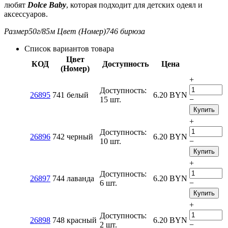
любят
Dolce Baby
, которая подходит для детских одеял и
аксессуаров.
Размер
50г/85м
Цвет (Номер)
746 бирюза
Список вариантов товара
Цвет
КОД
Доступность
Цена
(Номер)
+
Доступность:
26895
741 белый
6.20
BYN
15 шт.
−
Купить
+
Доступность:
26896
742 черный
6.20
BYN
10 шт.
−
Купить
+
Доступность:
26897
744 лаванда
6.20
BYN
6 шт.
−
Купить
+
Доступность:
26898
748 красный
6.20
BYN
2 шт.
−