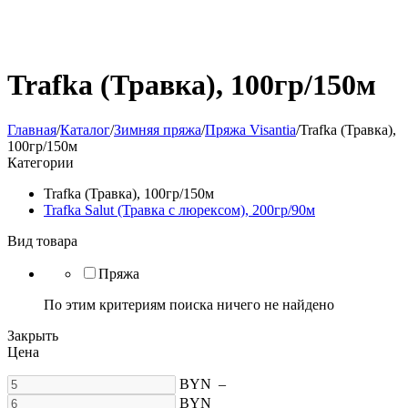
Trafka (Травка), 100гр/150м
Главная
/
Каталог
/
Зимняя пряжа
/
Пряжа Visantia
/
Trafka (Травка),
100гр/150м
Категории
Trafka (Травка), 100гр/150м
Trafka Salut (Травка с люрексом), 200гр/90м
Вид товара
Пряжа
По этим критериям поиска ничего не найдено
Закрыть
Цена
BYN
–
BYN