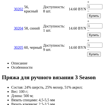
+
56,
Доступность:
30202
14.60
BYN
красный
8 шт.
−
Купить
+
Доступность:
30204
58, синий
14.60
BYN
1 шт.
−
Купить
+
Доступность:
30205
60, черный
14.60
BYN
9 шт.
−
Купить
Описание
Особенности
Пряжа для ручного вязания 3 Season
Состав: 24% шерсть, 25% мохер, 51% акрил;
Вес: 100 г;
Длина: 500 м;
Вязать спицами: 4,5-5,5 мм
Вязать крючком: 2,5-3,5 мм