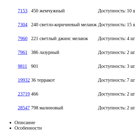
7153
450 жемчужный
Доступность:
10 
7304
240 светло-коричневый меланж
Доступность:
15 
7960
221 светлый джинс меланж
Доступность:
4 ш
7961
386 лазурный
Доступность:
2 ш
9811
901
Доступность:
3 ш
19932
36 терракот
Доступность:
7 ш
23719
466
Доступность:
2 ш
28547
798 малиновый
Доступность:
2 ш
Описание
Особенности