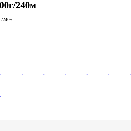
100г/240м
г/240м