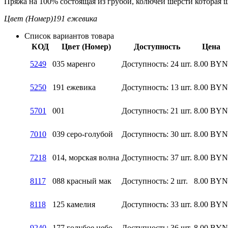
Пряжа на 100% состоящая из грубой, колючей шерсти которая ши
Цвет (Номер)
191 ежевика
Список вариантов товара
КОД
Цвет (Номер)
Доступность
Цена
5249
035 маренго
Доступность:
24 шт.
8.00
BYN
5250
191 ежевика
Доступность:
13 шт.
8.00
BYN
5701
001
Доступность:
21 шт.
8.00
BYN
7010
039 серо-голубой
Доступность:
30 шт.
8.00
BYN
7218
014, морская волна
Доступность:
37 шт.
8.00
BYN
8117
088 красный мак
Доступность:
2 шт.
8.00
BYN
8118
125 камелия
Доступность:
33 шт.
8.00
BYN
9240
177 голубое небо
Доступность:
36 шт.
8.00
BYN