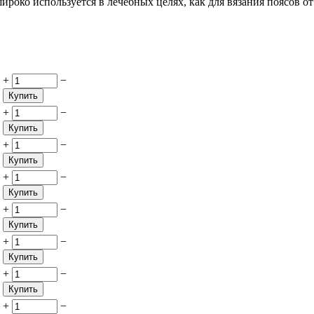
роко используется в лечебных целях, как для вязания поясов от
+
−
Купить
+
−
Купить
+
−
Купить
+
−
Купить
+
−
Купить
+
−
Купить
+
−
Купить
+
−