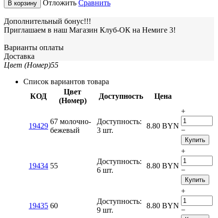
Отложить
Сравнить
В корзину
Дополнительный бонус!!!
Приглашаем в наш Магазин Клуб-ОК на Немиге 3!
Варианты оплаты
Доставка
Цвет (Номер)
55
Список вариантов товара
Цвет
КОД
Доступность
Цена
(Номер)
+
67 молочно-
Доступность:
19429
8.80
BYN
бежевый
3 шт.
−
Купить
+
Доступность:
19434
55
8.80
BYN
6 шт.
−
Купить
+
Доступность:
19435
60
8.80
BYN
9 шт.
−