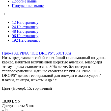
Дорогие выше
Популярные выше
11
12 На страницу
24 На страницу
48 На страницу
96 На страницу
192 На страницу
Пряжа ALPINA "ICE DROPS", 50г/150м
Нить представляет собой тончайший полиамидный шнурок-
каркас, набитый вспушенной шерстью альпаки. Благодаря
этому, пряжа становится на 30% легче, без потери в
теплосохранении. Данные свойства пряжи ALPINA "ICE
DROPS" делают ее идеальной для одежды и аксессуаров /
платки, свитера, жакеты и др./ с...
Цвет (Номер): 15, горчичный
18.00
BYN
Доступность:
5 шт.
+
−