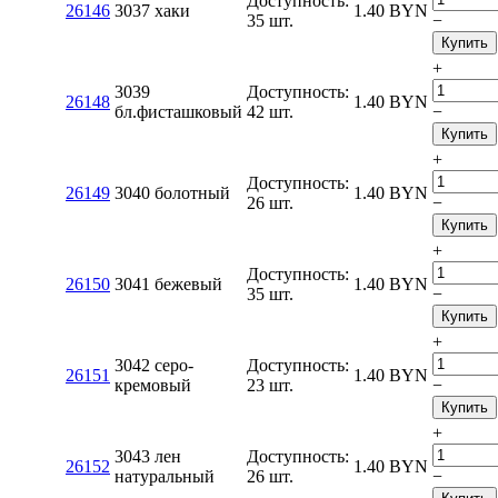
Доступность:
26146
3037 хаки
1.40
BYN
35 шт.
−
Купить
+
3039
Доступность:
26148
1.40
BYN
бл.фисташковый
42 шт.
−
Купить
+
Доступность:
26149
3040 болотный
1.40
BYN
26 шт.
−
Купить
+
Доступность:
26150
3041 бежевый
1.40
BYN
35 шт.
−
Купить
+
3042 серо-
Доступность:
26151
1.40
BYN
кремовый
23 шт.
−
Купить
+
3043 лен
Доступность:
26152
1.40
BYN
натуральный
26 шт.
−