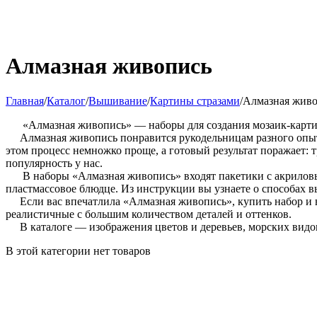
Алмазная живопись
Главная
/
Каталог
/
Вышивание
/
Картины стразами
/
Алмазная жив
«Алмазная живопись» — наборы для создания мозаик-картин 
Алмазная живопись понравится рукодельницам разного опыта 
этом процесс немножко проще, а готовый результат поражает: 
популярность у нас.
В наборы «Алмазная живопись» входят пакетики с акриловым
пластмассовое блюдце. Из инструкции вы узнаете о способах 
Если вас впечатлила «Алмазная живопись», купить набор и в
реалистичные с большим количеством деталей и оттенков.
В каталоге — изображения цветов и деревьев, морских видов
В этой категории нет товаров