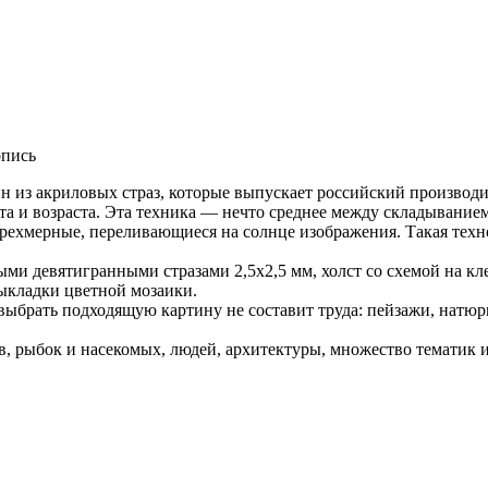
опись
из акриловых страз, которые выпускает российский производ
и возраста. Эта техника — нечто среднее между складыванием
трехмерные, переливающиеся на солнце изображения. Такая техн
и девятигранными стразами 2,5х2,5 мм, холст со схемой на к
выкладки цветной мозаики.
ыбрать подходящую картину не составит труда: пейзажи, натюр
, рыбок и насекомых, людей, архитектуры, множество тематик 