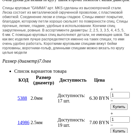
Спицы круговые "GAMMA" арт. MKS сделаны из высокопрочной стали.
Леска состоит из металлической скрученной проволоки, с пластиковой
обмоткой. Соединение лески и спицы гладкое. Спицы имеют покрытие,
благодаря, которому петли хорошо скользят по поверхности спиц. Спицы
прочные, легкие, гладкие, удобные в использовании. Кончики спиц
закругленные, ровные. В ассортименте диаметры: 2, 2.5, 3, 3.5, 4, 4.5, 5,
6 мм. С помощью круговых спиц выполняют детали, не имеющие швов. Так
как вес изделия лучше распределяется именно на таких спицах, то ими
очень удобно работать. Короткими круговыми спицами вяжут бейки
горловины, воротники-гольф, длинными спицами можно вязать по кругу
целые модели
Размер (диаметр)
7.0мм
Список вариантов товара
Размер
КОД
Доступность
Цена
(диаметр)
+
Доступность:
5388
2.0мм
6.30
BYN
17 шт.
−
Купить
+
Доступность:
14986
2.5мм
7.00
BYN
19 шт.
−
Купить