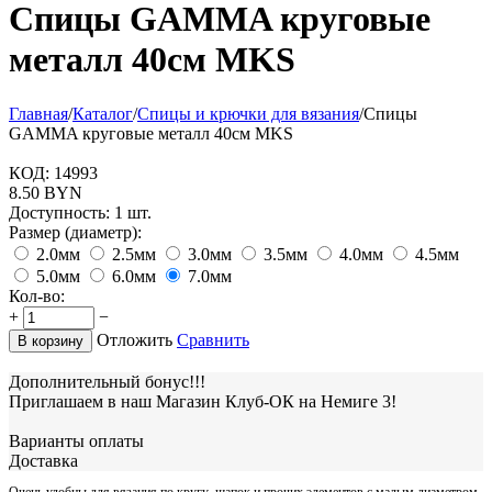
Cпицы GAMMA круговые
металл 40см MKS
Главная
/
Каталог
/
Спицы и крючки для вязания
/
Cпицы
GAMMA круговые металл 40см MKS
КОД:
14993
8.50
BYN
Доступность:
1 шт.
Размер (диаметр):
2.0мм
2.5мм
3.0мм
3.5мм
4.0мм
4.5мм
5.0мм
6.0мм
7.0мм
Кол-во:
+
−
Отложить
Сравнить
В корзину
Дополнительный бонус!!!
Приглашаем в наш Магазин Клуб-ОК на Немиге 3!
Варианты оплаты
Доставка
Очень удобны для вязания по кругу шапок и прочих элементов с малым диаметром.