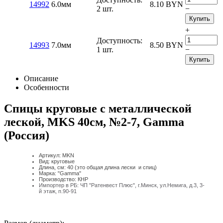
14992
6.0мм
8.10
BYN
2 шт.
−
Купить
+
Доступность:
14993
7.0мм
8.50
BYN
1 шт.
−
Купить
Описание
Особенности
Спицы круговые с металлической
леской, MKS 40см, №2-7, Gamma
(Россия)
Артикул: MKN
Вид: круговые
Длина, см: 40 (это общая длина лески и спиц)
Марка: "Gamma"
Производство: КНР
Импортер в РБ: ЧП "Ратенвест Плюс", г.Минск, ул.Немига, д.3, 3-
й
этаж, п.90-91