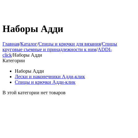
Наборы Адди
Главная
/
Каталог
/
Спицы и крючки для вязания
/
Спицы
круговые съемные и принадлежности к ним
/
ADDI-
click
/
Наборы Адди
Категории
Наборы Адди
Лески и наконечники Адди-клик
Спицы и крючки Адди-клик
В этой категории нет товаров