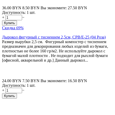
36.00
BYN
8.50
BYN
Вы экономите:
27.50
BYN
Доступность:
1 шт.
+
−
Купить
Скидка
69%
Дырокол фигурный c тиснением 2,5см, CPB/E-25 (04 Роза)
Размер вырубки 2,5 см. Фигурный компостер с тиснением
предназначен для декорирования любых изделий из бумаги,
плотностью не более 160 гр/м2. Не используйте дырокол с
бумагой малой плотности . Не подходит для рыхлой бумаги
[офисной, акварельной и др.] Данный дырокол...
24.00
BYN
7.50
BYN
Вы экономите:
16.50
BYN
Доступность:
1 шт.
+
−
Купить