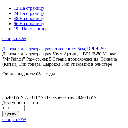
12 На страницу
24 На страницу
48 На страницу
96 На страницу
192 На страницу
Скидка
79%
Дырокол для декора края c тиснением 5см, BPL/E-50
Дырокол для декора края 50мм Артикул: BPL/E-50 Марка:
"Mr.Painter" Размер, см: 5 Страна происхождения: Тайвань
(Китай) Тип товара: Дырокол Тип упаковки: в блистере
Форма, надпись: 06 звезды
36.40
BYN
7.50
BYN
Вы экономите:
28.90
BYN
Доступность:
1 шт.
+
−
Купить
Скидка
77%