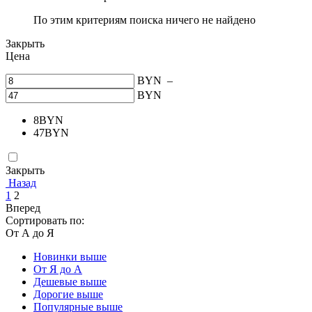
По этим критериям поиска ничего не найдено
Закрыть
Цена
BYN
–
BYN
8
BYN
47
BYN
Закрыть
Назад
1
2
Вперед
Сортировать по:
От А до Я
Новинки выше
От Я до А
Дешевые выше
Дорогие выше
Популярные выше