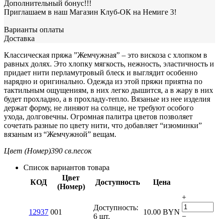
Дополнительный бонус!!!
Приглашаем в наш Магазин Клуб-ОК на Немиге 3!
Варианты оплаты
Доставка
Классическая пряжа ”Жемчужная” – это вискоза с хлопком в
равных долях. Это хлопку мягкость, нежность, эластичность и
придает нити перламутровый блеск и выглядит особенно
нарядно и оригинально. Одежда из этой пряжи приятна по
тактильным ощущениям, в них легко дышится, а в жару в них
будет прохладно, а в прохладу-тепло. Вязаные из нее изделия
держат форму, не линяют на солнце, не требуют особого
ухода, долговечны. Огромная палитра цветов позволяет
сочетать разные по цвету нити, что добавляет “изюминки”
вязаным из “Жемчужной” вещам.
Цвет (Номер)
390 св.песок
Список вариантов товара
Цвет
КОД
Доступность
Цена
(Номер)
+
Доступность:
12937
001
10.00
BYN
6 шт.
−