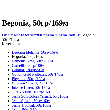
Begonia, 50гр/169м
Главная
/
Каталог
/
Летняя пряжа
/
Пряжа YarnArt
/
Begonia,
50гр/169м
Категории
Begonia Melange, 50гр/169м
Begonia, 50гр/169м
Camellia New, 50гр/450м
Camellia, 20гр/190м
Canarias, 20гр/203м
Cotton Gold Paillettes, 50г/140м
Elegance, 50гр/130м
Galassia Yarnart, 25г/112м
Intense Linen, 50г/175м
JEANS Plus, 100гр/160
Jeans Soft Colors Yarnart, 50г/160м
Jeans Splash, 50гр/160м
Jeans Tropical, 50г/160м
Jeans, 50гр/160