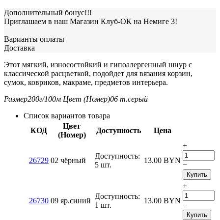
Дополнительный бонус!!!
Приглашаем в наш Магазин Клуб-ОК на Немиге 3!
Варианты оплаты
Доставка
Этот мягкий, износостойкий и гипоалергенный шнур с
классической расцветкой, подойдет для вязания корзин,
сумок, ковриков, макраме, предметов интерьера.
Размер
200г/100м
Цвет (Номер)
06 т.серый
Список вариантов товара
Цвет
КОД
Доступность
Цена
(Номер)
+
Доступность:
26729
02 чёрный
13.00
BYN
5 шт.
−
Купить
+
Доступность:
26730
09 яр.синий
13.00
BYN
1 шт.
−
Купить