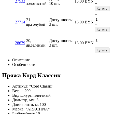
27532
13.00
BYN
золотистый
10 шт.
−
Купить
+
21
Доступность:
27714
13.00
BYN
яр.голубой
3 шт.
−
Купить
+
20,
Доступность:
28679
13.00
BYN
яр.зеленый
3 шт.
−
Купить
Описание
Особенности
Пряжа Корд Классик
Артикул: "Cord Classic"
Вес, г: 200
Вид шнура: плетеный
Диаметр, мм: 3
Длина нити, м: 100
Марка: "ARACHNA"
Разброс(вес): 10