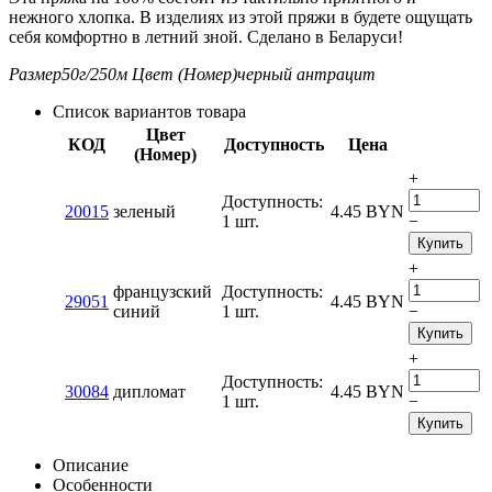
нежного хлопка. В изделиях из этой пряжи в будете ощущать
себя комфортно в летний зной. Сделано в Беларуси!
Размер
50г/250м
Цвет (Номер)
черный антрацит
Список вариантов товара
Цвет
КОД
Доступность
Цена
(Номер)
+
Доступность:
20015
зеленый
4.45
BYN
1 шт.
−
Купить
+
французский
Доступность:
29051
4.45
BYN
синий
1 шт.
−
Купить
+
Доступность:
30084
дипломат
4.45
BYN
1 шт.
−
Купить
Описание
Особенности