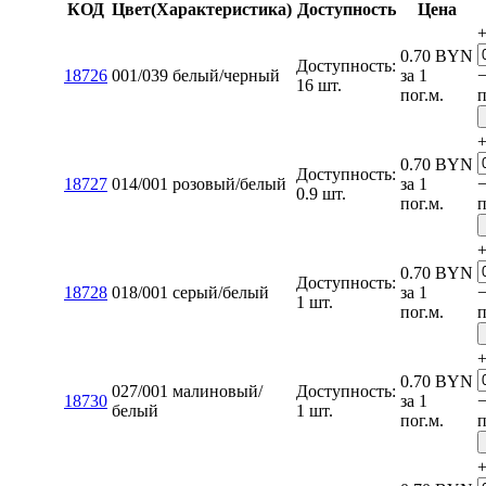
КОД
Цвет(Характеристика)
Доступность
Цена
0.70
BYN
Доступность:
18726
001/039 белый/черный
за 1
16 шт.
пог.м.
п
0.70
BYN
Доступность:
18727
014/001 розовый/белый
за 1
0.9 шт.
пог.м.
п
0.70
BYN
Доступность:
18728
018/001 серый/белый
за 1
1 шт.
пог.м.
п
0.70
BYN
027/001 малиновый/
Доступность:
18730
за 1
белый
1 шт.
пог.м.
п