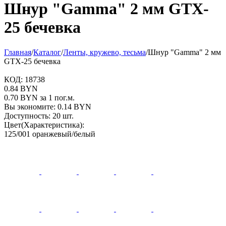
Шнур "Gamma" 2 мм GTX-
25 бечевка
Главная
/
Каталог
/
Ленты, кружево, тесьма
/
Шнур "Gamma" 2 мм
GTX-25 бечевка
КОД:
18738
0.84
BYN
0.70
BYN
за 1 пог.м.
Вы экономите:
0.14
BYN
Доступность:
20 шт.
Цвет(Характеристика):
125/001 оранжевый/белый