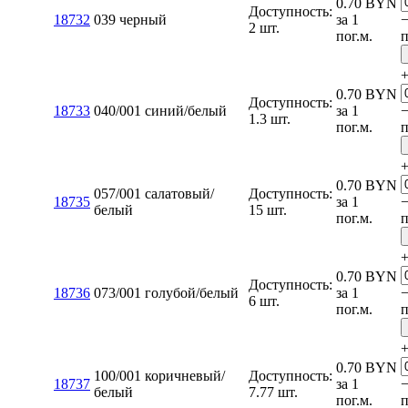
0.70
BYN
Доступность:
18732
039 черный
за 1
2 шт.
пог.м.
п
0.70
BYN
Доступность:
18733
040/001 синий/белый
за 1
1.3 шт.
пог.м.
п
0.70
BYN
057/001 салатовый/
Доступность:
18735
за 1
белый
15 шт.
пог.м.
п
0.70
BYN
Доступность:
18736
073/001 голубой/белый
за 1
6 шт.
пог.м.
п
0.70
BYN
100/001 коричневый/
Доступность:
18737
за 1
белый
7.77 шт.
пог.м.
п