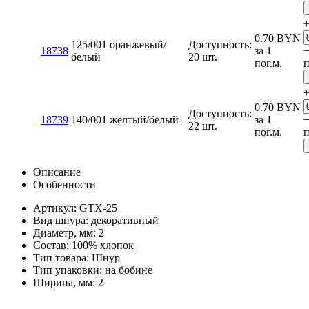
0.70
BYN
125/001 оранжевый/
Доступность:
18738
за 1
белый
20 шт.
пог.м.
п
0.70
BYN
Доступность:
18739
140/001 желтый/белый
за 1
22 шт.
пог.м.
п
Описание
Особенности
Артикул: GTX-25
Вид шнура: декоративный
Диаметр, мм: 2
Состав: 100% хлопок
Тип товара: Шнур
Тип упаковки: на бобине
Ширина, мм: 2