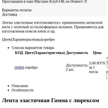
Приглашаем в наш Магазин Клуб-ОК на Немиге 3!
Варианты оплаты
Доставка
Ленты эластичные изготовляются с применением латексной
нити с оплеткой из полиэфирных волокон. Применяются для
изготовления поясов юбок и пр.
Цвет(Характеристика)
серебро
Список вариантов товара
КОД
Цвет(Характеристика)
Доступность
Цена
3.00
BYN
Доступность:
18464
серебро
за 1
2 шт.
пог.м.
п
Описание
Особенности
Лента эластичная Гамма с люрексом