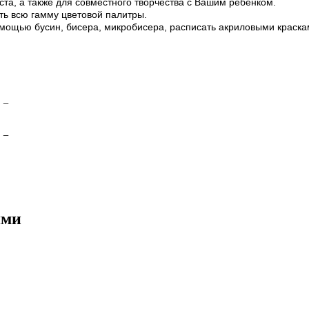
ста, а также для совместного творчества с Вашим ребенком.
ать всю гамму цветовой палитры.
омощью бусин, бисера, микробисера, расписать акриловыми красками
−
−
ями