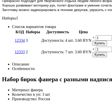
Прекрасно подходит для творческого отдыха людям любого возра
Хорошо развивает моторику рук, полет фантазии и умение сочет
Заготовку можно задекорировать в технике декупаж, украсить с п
Наборы
3
Список вариантов товара
КОД
Наборы
Доступность
Цена
+
12334
3
Доступность:
4 шт.
3.60
BYN
Купить
+
12333
2
Доступность:
7 шт.
3.60
BYN
Купить
Описание
Особенности
Набор бирок фанера с разными надпис
Материал: фанера
Количество в уп: 3 шт
Производство: Россия