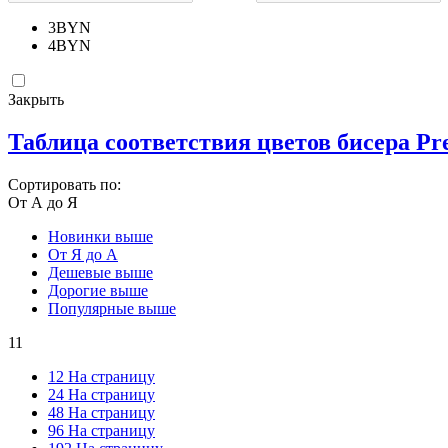
3
BYN
4
BYN
Закрыть
Таблица соответствия цветов бисера Pr
Сортировать по:
От А до Я
Новинки выше
От Я до А
Дешевые выше
Дорогие выше
Популярные выше
11
12 На страницу
24 На страницу
48 На страницу
96 На страницу