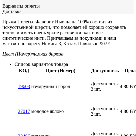
Варианты оплаты
Доставка
Пряжа Полесье Фаворит Нью на на 100% состоит из
искусственной шерсти, что позволяет ей хорошо сохранять
тепло, и иметь очень яркие расцветки, как и все
синтетические нити. Приглашаем за покупками в наш
магазин по адресу Немига 3, 3 этаж Павильон 90-91
Цвет (Номер)
темная бирюза
Список вариантов товара
КОД
Цвет (Номер)
Доступность
Цена
Доступность:
19603
изумрудный город
4.80
B
2 шт.
Доступность:
27017
молодое яблоко
4.80
B
2 шт.
Доступность: