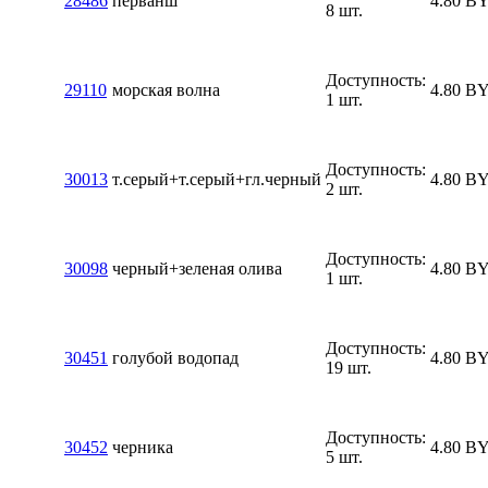
28486
перванш
4.80
B
8 шт.
Доступность:
29110
морская волна
4.80
B
1 шт.
Доступность:
30013
т.серый+т.серый+гл.черный
4.80
B
2 шт.
Доступность:
30098
черный+зеленая олива
4.80
B
1 шт.
Доступность:
30451
голубой водопад
4.80
B
19 шт.
Доступность:
30452
черника
4.80
B
5 шт.