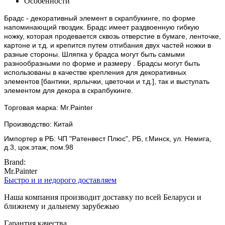
Особенности
Брадс - декоративный элемент в скрапбукинге, по форме
напоминающий гвоздик. Брадс имеет раздвоенную гибкую
ножку, которая продевается сквозь отверстие в бумаге, ленточке,
картоне и т.д. и крепится путем отгибания двух частей ножки в
разные стороны. Шляпка у брадса могут быть самыми
разнообразными по форме и размеру . Брадсы могут быть
использованы в качестве крепления для декоративных
элементов [бантики, ярлычки, цветочки и т.д.], так и выступать
элементом для декора в скрапбукинге.
Торговая марка: Mr.Painter
Производство: Китай
Импортер в РБ: ЧП "Ратенвест Плюс", РБ, г.Минск, ул. Немига,
д.3, цок.этаж, пом.98
Brand:
Mr.Painter
Быстро и и недорого доставляем
Наша компания производит доставку по всей Беларуси и
ближнему и дальнему зарубежью
Гарантия качества