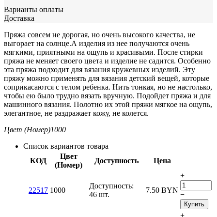
Варианты оплаты
Доставка
Пряжа совсем не дорогая, но очень высокого качества, не
выгорает на солнце.А изделия из нее получаются очень
мягкими, приятными на ощупь и красивыми. После стирки
пряжа не меняет своего цвета и изделие не садится. Особенно
эта пряжа подходит для вязания кружевных изделий. Эту
пряжу можно применять для вязания детский вещей, которые
соприкасаются с телом ребенка. Нить тонкая, но не настолько,
чтобы ею было трудно вязать вручную. Подойдет пряжа и для
машинного вязания. Полотно их этой пряжи мягкое на ощупь,
элегантное, не раздражает кожу, не колется.
Цвет (Номер)
1000
Список вариантов товара
Цвет
КОД
Доступность
Цена
(Номер)
+
Доступность:
22517
1000
7.50
BYN
46 шт.
−
Купить
+