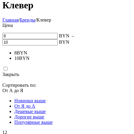
Клевер
Главная
/
Бренды
/
Клевер
Цена
BYN
–
BYN
8
BYN
10
BYN
Закрыть
Сортировать по:
От А до Я
Новинки выше
От Я до А
Дешевые выше
Дорогие выше
Популярные выше
12