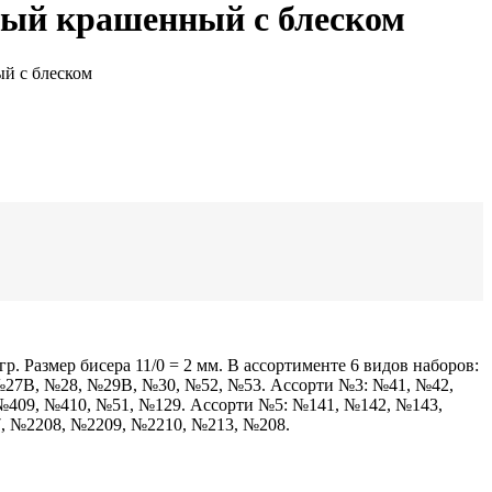
вый крашенный с блеском
ый с блеском
гр. Размер бисера 11/0 = 2 мм. В ассортименте 6 видов наборов:
27В, №28, №29В, №30, №52, №53. Ассорти №3: №41, №42,
№409, №410, №51, №129. Ассорти №5: №141, №142, №143,
, №2208, №2209, №2210, №213, №208.