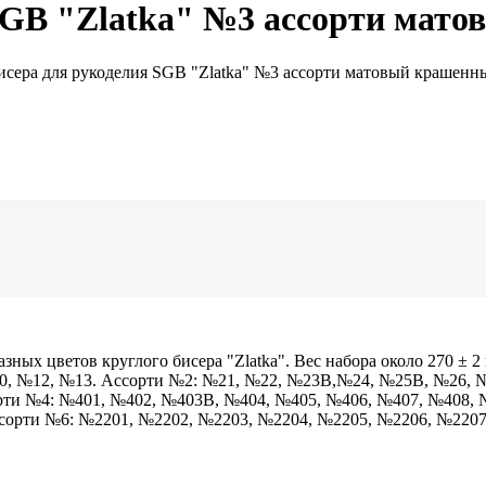
SGB "Zlatka" №3 ассорти мато
исера для рукоделия SGB "Zlatka" №3 ассорти матовый крашенн
зных цветов круглого бисера "Zlatka". Вес набора около 270 ± 2 
, №12, №13. Ассорти №2: №21, №22, №23В,№24, №25В, №26, №
рти №4: №401, №402, №403В, №404, №405, №406, №407, №408, 
сорти №6: №2201, №2202, №2203, №2204, №2205, №2206, №2207