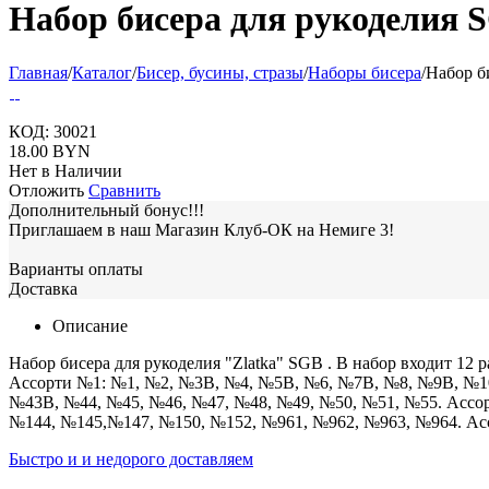
Набор бисера для рукоделия 
Главная
/
Каталог
/
Бисер, бусины, стразы
/
Наборы бисера
/
Набор б
КОД:
30021
18.00
BYN
Нет в Наличии
Отложить
Сравнить
Дополнительный бонус!!!
Приглашаем в наш Магазин Клуб-ОК на Немиге 3!
Варианты оплаты
Доставка
Описание
Набор бисера для рукоделия "Zlatka" SGB . В набор входит 12 ра
Ассорти №1: №1, №2, №3В, №4, №5В, №6, №7В, №8, №9В, №10
№43В, №44, №45, №46, №47, №48, №49, №50, №51, №55. Ассо
№144, №145,№147, №150, №152, №961, №962, №963, №964. Ас
Быстро и и недорого доставляем