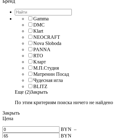
Бренд
Gamma
DMC
Klart
NEOCRAFT
Nova Sloboda
PANNA
RTO
Кларт
М.П.Студия
Матренин Посад
Чудесная игла
BLITZ
Еще (2)
Закрыть
По этим критериям поиска ничего не найдено
Закрыть
Цена
BYN
–
BYN