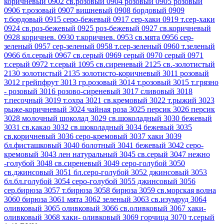
коричневый
0902 св.розовый
0904 розовый
0905 розовый
0906 т.розовый
0907 вишневый
0908 бордовый
0909
т.бордовый
0915 серо-бежевый
0917 сер-хаки
0919 т.сер-хаки
0924 св.роз-бежевый
0925 роз-бежевый
0927 св.коричневый
0928 коричнев.
0930 т.коричнев.
0953 св.мята
0956 сер-
зеленый
0957 сер-зеленый
0958 т.сер-зеленый
0960 т.зеленый
0966 бл.серый
0967 св.серый
0969 серый
0970 серый
0971
т.серый
0972 т.серый
1095 св.сиреневый
2125 св.-золотистый
2130 золотистый
2135 золотисто-коричневый
3011 розовый
3012 грейпфрут
3013 гр.розовый
3014 т.розовый
3015 т.грязно
- розовый
3016 розово-сиреневый
3017 сливовый
3018
т.песочный
3019 т.охра
3021 св.кремовый
3022 т.рыжий
3023
рыже-коричневый
3024 чайная роза
3025 персик
3026 персик
3028 молочный шоколад
3029 св.шоколадный
3030 бежевый
3031 св.какао
3032 св.шоколадный
3034 бежевый
3035
св.коричневый
3036 серо-кремовый
3037 хаки
3039
бл.фисташковый
3040 болотный
3041 бежевый
3042 серо-
кремовый
3043 лен натуральный
3045 св.серый
3047 нежно
-голубой
3048 св.сиреневый
3049 серо-голубой
3050
св.джинсовый
3051 бл.серо-голубой
3052 джинсовый
3053
бл.бл.голубой
3054 серо-голубой
3055 джинсовый
3056
сер.бирюза
3057 т.бирюза
3058 бирюза
3059 св.морская волна
3060 бирюза
3061 мята
3062 зеленый
3063 св.изумруд
3064
оливковый
3065 оливковый
3066 св.оливковый
3067 хаки-
оливковый
3068 хаки- оливковый
3069 горчица
3070 т.серый