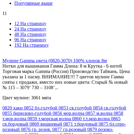
Популярные выше
11
12 На страницу
24 На страницу
48 На страницу
96 На страницу
192 На страницу
Мулине Gamma цвета (0820-3070) 100% хлопок 8м
Нитки для вышивания Гамма Длина: 8 м Крутка - 6 нитей
Торговая марка Gamma (Россия) Производство Тайвань. Цена
указана за 1 пасму. ВНИМАНИЕ!!! 7 цветов мулине Гамма
сняты с продажи, вместо них новые цвета: Старый № новый
№ 115 – 3079’ 730 – 3108’...
Цвет мулине: 3061 мята
0820 хаки
0852 бл.голубой
0853 св.голубой
0854 св.голубой
0855 бирюзово-голубой
0856 мор.волна
0857 м.волна
0858
т.мор.волна
0859 т.морская волна
0860 т.т.мор.волна
0865
св.бордовый
0869 вишневый
0871 т.бордовый
0875 бл.серо-
розовый
0876 гр. розов.
0877 гр.розовый
0879 розово-