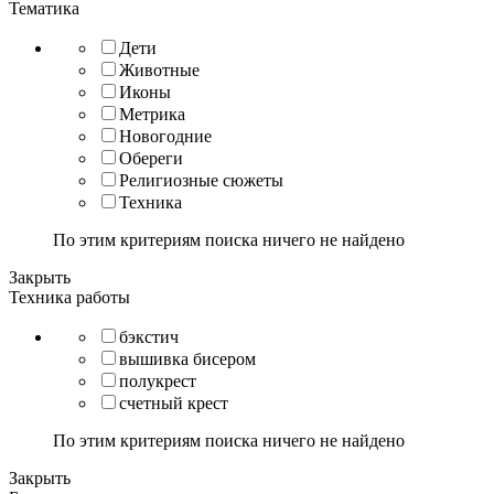
Тематика
Дети
Животные
Иконы
Метрика
Новогодние
Обереги
Религиозные сюжеты
Техника
По этим критериям поиска ничего не найдено
Закрыть
Техника работы
бэкстич
вышивка бисером
полукрест
счетный крест
По этим критериям поиска ничего не найдено
Закрыть