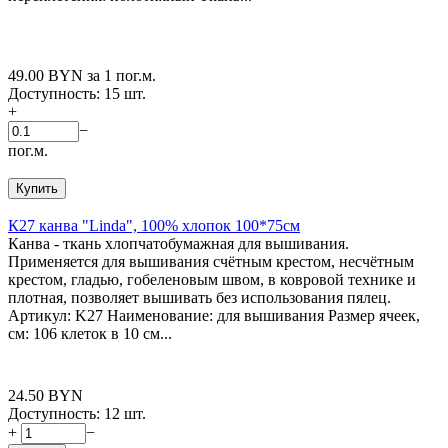
49.00
BYN
за 1 пог.м.
Доступность:
15 шт.
+
−
пог.м.
Купить
К27 канва "Linda", 100% хлопок 100*75см
Канва - ткань хлопчатобумажная для вышивания.
Применяется для вышивания счётным крестом, несчётным
крестом, гладью, гобеленовым швом, в ковровой технике и
плотная, позволяет вышивать без использования пялец.
Артикул: K27 Наименование: для вышивания Размер ячеек,
см: 106 клеток в 10 см...
24.50
BYN
Доступность:
12 шт.
+
−