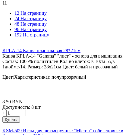
11
12 На страницу
24 На страницу
48 На страницу
96 На страницу
192 На страницу
KPLA-14 Канва пластиковая 28*21см
Канва KPLА-14 "Gamma" "лист" - основа для вышивания.
Состав: 100 \% полиэтилен Кол-во клеток: в 10см-55,в
1дюйме-14. Размер: 28х21см Цвет: белый и прозрачный
Цвет(Характеристика): полупрозрачный
8.50
BYN
Доступность:
8 шт.
+
−
Купить
KSM-509 Иглы для шитья ручные "Micron" гобеленовые в