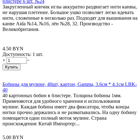
блистере 6 шт. №24
Закругленный кончик иглы аккуратно раздвигает нити канвы,
не нарушая плетение. Большое ушко позволяет легко вдевать
нити, сложенные в несколько раз. Подходят для вышивания на
канве Aida №14, №16, лён №28, 32. Производство -
Великобритания.
4.50
BYN
Доступность:
1 шт.
+
−
Купить
Бобины для мулине, 40шт, картон, Gamma, 3.6см * 4.1см LBK-
40
40 картонных бобин в блистере. Толщина бобины 1мм.
Применяются для удобного хранения и использования
мулине. Каждая бобина имеет два фиксатора, чтобы концы
нитки прочно держались и не разматывались. На одну бобину
помещается один полный моток мулине. Страна
происхождения: Китай Импортер:...
5.00
BYN