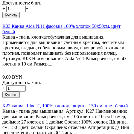
Доступность:
6 шт.
+
−
Купить
К03 Канва Aida №11 фасовка 100% хлопок 50х50см, цвет
белый
Канва - ткань хлопчатобумажная для вышивания.
Применяется для вышивания счётным крестом, несчётным
крестом, гладью, гобеленовым швом, в ковровой технике и
плотная, позволяет вышивать без использования пялец.
Артикул: K03 Наименование: Aida №11 Размер ячеек, см: 43
клетки в 10 см Размер,...
9.00
BYN
Доступность:
7 шт.
+
−
Купить
К27 канва "Linda", 100% хлопок, ширина 150 см, цвет белый
Канва - ткань для вышивания. Артикул: K27 Наименование:
для вышивания Размер ячеек, см: 106 клеток в 10 см Размер,
дюймов: 27 клеток в 1 дюйме Состав: 100% хлопок Ширина,
см: 150 Цвет: белый Окрашена: отбелена Аппретация: да Вид
переплетения: полотняный Ткань...