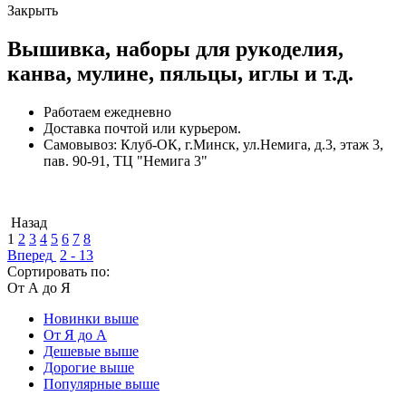
Закрыть
Вышивка, наборы для рукоделия,
канва, мулине, пяльцы, иглы и т.д.
Работаем ежедневно
Доставка почтой или курьером.
Самовывоз: Клуб-ОК, г.Минск, ул.Немига, д.3, этаж 3,
пав. 90-91, ТЦ "Немига 3"
Назад
1
2
3
4
5
6
7
8
Вперед
2 - 13
Сортировать по:
От А до Я
Новинки выше
От Я до А
Дешевые выше
Дорогие выше
Популярные выше