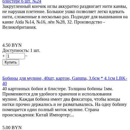
блистере 6 шт. №24
Закругленный кончик иглы аккуратно раздвигает нити канвы,
не нарушая плетение. Большое ушко позволяет легко вдевать
нити, сложенные в несколько раз. Подходят для вышивания на
канве Aida №14, №16, лён №28, 32. Производство -
Великобритания.
4.50
BYN
Доступность:
1 шт.
+
−
Купить
Бобины для мулине, 40шт, картон, Gamma, 3.6см * 4.1см LBK-
40
40 картонных бобин в блистере. Толщина бобины 1мм.
Применяются для удобного хранения и использования
мулине. Каждая бобина имеет два фиксатора, чтобы концы
нитки прочно держались и не разматывались. На одну бобину
помещается один полный моток мулине. Страна
происхождения: Китай Импортер:...
5.00
BYN