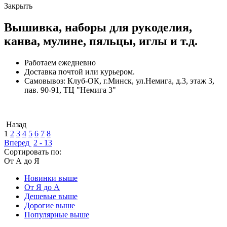
Закрыть
Вышивка, наборы для рукоделия,
канва, мулине, пяльцы, иглы и т.д.
Работаем ежедневно
Доставка почтой или курьером.
Самовывоз: Клуб-ОК, г.Минск, ул.Немига, д.3, этаж 3,
пав. 90-91, ТЦ "Немига 3"
Назад
1
2
3
4
5
6
7
8
Вперед
2 - 13
Сортировать по:
От А до Я
Новинки выше
От Я до А
Дешевые выше
Дорогие выше
Популярные выше