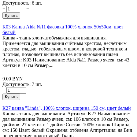
Доступность:
6 шт.
+
−
Купить
К03 Канва Aida №11 фасовка 100% хлопок 50х50см, цвет
белый
Канва - ткань хлопчатобумажная для вышивания.
Применяется для вышивания счётным крестом, несчётным
крестом, гладью, гобеленовым швом, в ковровой технике и
плотная, позволяет вышивать без использования пялец.
Артикул: K03 Наименование: Aida №11 Размер ячеек, см: 43
клетки в 10 см Размер,...
9.00
BYN
Доступность:
7 шт.
+
−
Купить
К27 канва "Linda", 100% хлопок, ширина 150 см, цвет белый
Канва - ткань для вышивания. Артикул: K27 Наименование:
для вышивания Размер ячеек, см: 106 клеток в 10 см Размер,
дюймов: 27 клеток в 1 дюйме Состав: 100% хлопок Ширина,
см: 150 Цвет: белый Окрашена: отбелена Аппретация: да Вид
переплетения: полотняный Ткань...