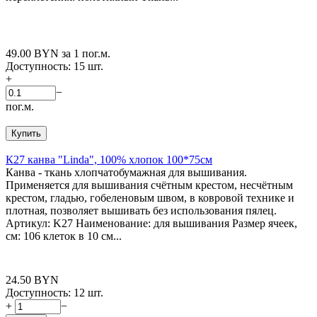
49.00
BYN
за 1 пог.м.
Доступность:
15 шт.
+
−
пог.м.
Купить
К27 канва "Linda", 100% хлопок 100*75см
Канва - ткань хлопчатобумажная для вышивания.
Применяется для вышивания счётным крестом, несчётным
крестом, гладью, гобеленовым швом, в ковровой технике и
плотная, позволяет вышивать без использования пялец.
Артикул: K27 Наименование: для вышивания Размер ячеек,
см: 106 клеток в 10 см...
24.50
BYN
Доступность:
12 шт.
+
−