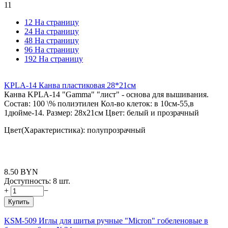
11
12 На страницу
24 На страницу
48 На страницу
96 На страницу
192 На страницу
KPLA-14 Канва пластиковая 28*21см
Канва KPLА-14 "Gamma" "лист" - основа для вышивания.
Состав: 100 \% полиэтилен Кол-во клеток: в 10см-55,в
1дюйме-14. Размер: 28х21см Цвет: белый и прозрачный
Цвет(Характеристика): полупрозрачный
8.50
BYN
Доступность:
8 шт.
+
−
Купить
KSM-509 Иглы для шитья ручные "Micron" гобеленовые в