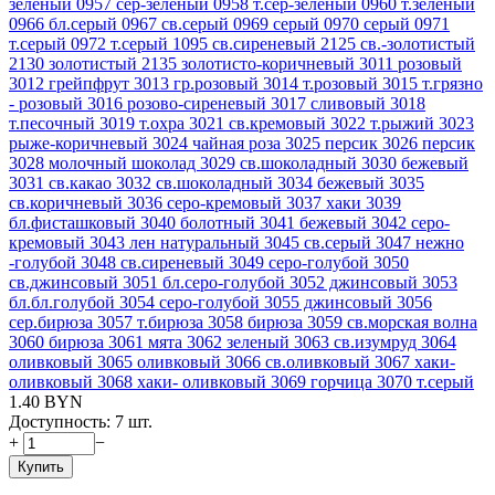
зеленый
0957 сер-зеленый
0958 т.сер-зеленый
0960 т.зеленый
0966 бл.серый
0967 св.серый
0969 серый
0970 серый
0971
т.серый
0972 т.серый
1095 св.сиреневый
2125 св.-золотистый
2130 золотистый
2135 золотисто-коричневый
3011 розовый
3012 грейпфрут
3013 гр.розовый
3014 т.розовый
3015 т.грязно
- розовый
3016 розово-сиреневый
3017 сливовый
3018
т.песочный
3019 т.охра
3021 св.кремовый
3022 т.рыжий
3023
рыже-коричневый
3024 чайная роза
3025 персик
3026 персик
3028 молочный шоколад
3029 св.шоколадный
3030 бежевый
3031 св.какао
3032 св.шоколадный
3034 бежевый
3035
св.коричневый
3036 серо-кремовый
3037 хаки
3039
бл.фисташковый
3040 болотный
3041 бежевый
3042 серо-
кремовый
3043 лен натуральный
3045 св.серый
3047 нежно
-голубой
3048 св.сиреневый
3049 серо-голубой
3050
св.джинсовый
3051 бл.серо-голубой
3052 джинсовый
3053
бл.бл.голубой
3054 серо-голубой
3055 джинсовый
3056
сер.бирюза
3057 т.бирюза
3058 бирюза
3059 св.морская волна
3060 бирюза
3061 мята
3062 зеленый
3063 св.изумруд
3064
оливковый
3065 оливковый
3066 св.оливковый
3067 хаки-
оливковый
3068 хаки- оливковый
3069 горчица
3070 т.серый
1.40
BYN
Доступность:
7 шт.
+
−
Купить