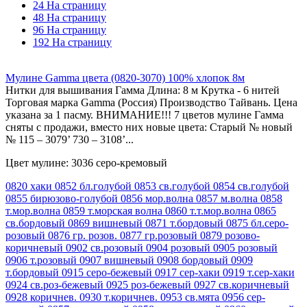
24 На страницу
48 На страницу
96 На страницу
192 На страницу
Мулине Gamma цвета (0820-3070) 100% хлопок 8м
Нитки для вышивания Гамма Длина: 8 м Крутка - 6 нитей
Торговая марка Gamma (Россия) Производство Тайвань. Цена
указана за 1 пасму. ВНИМАНИЕ!!! 7 цветов мулине Гамма
сняты с продажи, вместо них новые цвета: Старый № новый
№ 115 – 3079’ 730 – 3108’...
Цвет мулине: 3036 серо-кремовый
0820 хаки
0852 бл.голубой
0853 св.голубой
0854 св.голубой
0855 бирюзово-голубой
0856 мор.волна
0857 м.волна
0858
т.мор.волна
0859 т.морская волна
0860 т.т.мор.волна
0865
св.бордовый
0869 вишневый
0871 т.бордовый
0875 бл.серо-
розовый
0876 гр. розов.
0877 гр.розовый
0879 розово-
коричневый
0902 св.розовый
0904 розовый
0905 розовый
0906 т.розовый
0907 вишневый
0908 бордовый
0909
т.бордовый
0915 серо-бежевый
0917 сер-хаки
0919 т.сер-хаки
0924 св.роз-бежевый
0925 роз-бежевый
0927 св.коричневый
0928 коричнев.
0930 т.коричнев.
0953 св.мята
0956 сер-