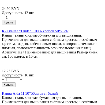
24.50
BYN
Доступность:
12 шт.
+
−
Купить
К27 канва "Linda", 100% хлопок 50*75см
Канва - ткань хлопчатобумажная для вышивания.
Применяется для вышивания счётным крестом, несчётным
крестом, гладью, гобеленовым швом, в ковровой технике и
плотная, позволяет вышивать без использования пялец.
Артикул: K27 Наименование: для вышивания Размер ячеек,
см: 106 клеток в 10 см...
12.25
BYN
Доступность:
16 шт.
+
−
Купить
Канва Aida 11 50*50см цвет белый
Канва - ткань хлопчатобумажная для вышивания.
Применяется для вышивания счётным крестом, несчётным