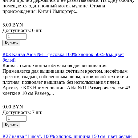
нитки прочно держались и не разматывались. На одну бобину
помещается один полный моток мулине. Страна
происхождения: Китай Импортер:...
5.00
BYN
Доступность:
6 шт.
+
−
Купить
К03 Канва Aida №11 фасовка 100% хлопок 50х50см, цвет
белый
Канва - ткань хлопчатобумажная для вышивания.
Применяется для вышивания счётным крестом, несчётным
крестом, гладью, гобеленовым швом, в ковровой технике и
плотная, позволяет вышивать без использования пялец.
Артикул: K03 Наименование: Aida №11 Размер ячеек, см: 43
клетки в 10 см Размер,...
9.00
BYN
Доступность:
7 шт.
+
−
Купить
К27 канва "Linda", 100% хлопок, ширина 150 см, цвет белый