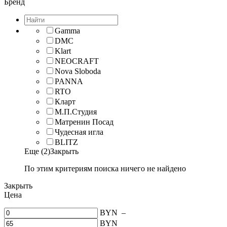
Бренд
Gamma
DMC
Klart
NEOCRAFT
Nova Sloboda
PANNA
RTO
Кларт
М.П.Студия
Матренин Посад
Чудесная игла
BLITZ
Еще (2)
Закрыть
По этим критериям поиска ничего не найдено
Закрыть
Цена
BYN
–
BYN