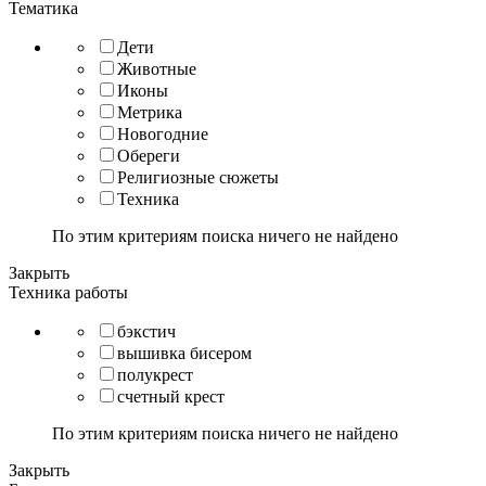
Тематика
Дети
Животные
Иконы
Метрика
Новогодние
Обереги
Религиозные сюжеты
Техника
По этим критериям поиска ничего не найдено
Закрыть
Техника работы
бэкстич
вышивка бисером
полукрест
счетный крест
По этим критериям поиска ничего не найдено
Закрыть