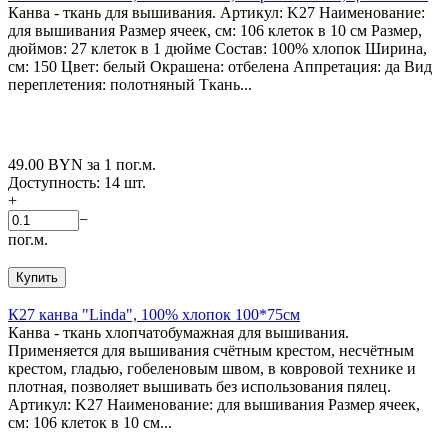
Канва - ткань для вышивания. Артикул: K27 Наименование:
для вышивания Размер ячеек, см: 106 клеток в 10 см Размер,
дюймов: 27 клеток в 1 дюйме Состав: 100% хлопок Ширина,
см: 150 Цвет: белый Окрашена: отбелена Аппретация: да Вид
переплетения: полотняный Ткань...
49.00
BYN
за 1 пог.м.
Доступность:
14 шт.
+
−
пог.м.
Купить
К27 канва "Linda", 100% хлопок 100*75см
Канва - ткань хлопчатобумажная для вышивания.
Применяется для вышивания счётным крестом, несчётным
крестом, гладью, гобеленовым швом, в ковровой технике и
плотная, позволяет вышивать без использования пялец.
Артикул: K27 Наименование: для вышивания Размер ячеек,
см: 106 клеток в 10 см...