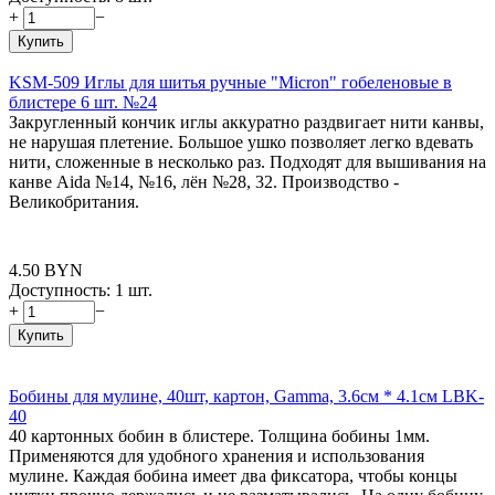
+
−
Купить
KSM-509 Иглы для шитья ручные "Micron" гобеленовые в
блистере 6 шт. №24
Закругленный кончик иглы аккуратно раздвигает нити канвы,
не нарушая плетение. Большое ушко позволяет легко вдевать
нити, сложенные в несколько раз. Подходят для вышивания на
канве Aida №14, №16, лён №28, 32. Производство -
Великобритания.
4.50
BYN
Доступность:
1 шт.
+
−
Купить
Бобины для мулине, 40шт, картон, Gamma, 3.6см * 4.1см LBK-
40
40 картонных бобин в блистере. Толщина бобины 1мм.
Применяются для удобного хранения и использования
мулине. Каждая бобина имеет два фиксатора, чтобы концы