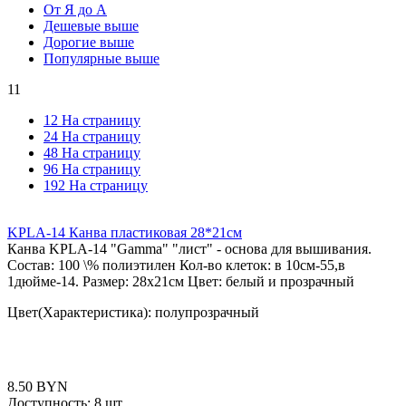
От Я до А
Дешевые выше
Дорогие выше
Популярные выше
11
12 На страницу
24 На страницу
48 На страницу
96 На страницу
192 На страницу
KPLA-14 Канва пластиковая 28*21см
Канва KPLА-14 "Gamma" "лист" - основа для вышивания.
Состав: 100 \% полиэтилен Кол-во клеток: в 10см-55,в
1дюйме-14. Размер: 28х21см Цвет: белый и прозрачный
Цвет(Характеристика): полупрозрачный
8.50
BYN
Доступность:
8 шт.