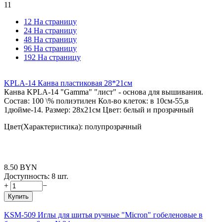
11
12 На страницу
24 На страницу
48 На страницу
96 На страницу
192 На страницу
KPLA-14 Канва пластиковая 28*21см
Канва KPLА-14 "Gamma" "лист" - основа для вышивания.
Состав: 100 \% полиэтилен Кол-во клеток: в 10см-55,в
1дюйме-14. Размер: 28х21см Цвет: белый и прозрачный
Цвет(Характеристика): полупрозрачный
8.50
BYN
Доступность:
8 шт.
+
−
Купить
KSM-509 Иглы для шитья ручные "Micron" гобеленовые в