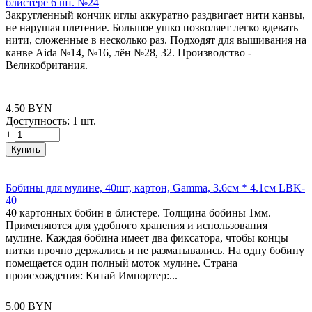
блистере 6 шт. №24
Закругленный кончик иглы аккуратно раздвигает нити канвы,
не нарушая плетение. Большое ушко позволяет легко вдевать
нити, сложенные в несколько раз. Подходят для вышивания на
канве Aida №14, №16, лён №28, 32. Производство -
Великобритания.
4.50
BYN
Доступность:
1 шт.
+
−
Купить
Бобины для мулине, 40шт, картон, Gamma, 3.6см * 4.1см LBK-
40
40 картонных бобин в блистере. Толщина бобины 1мм.
Применяются для удобного хранения и использования
мулине. Каждая бобина имеет два фиксатора, чтобы концы
нитки прочно держались и не разматывались. На одну бобину
помещается один полный моток мулине. Страна
происхождения: Китай Импортер:...
5.00
BYN