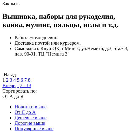
Закрыть
Вышивка, наборы для рукоделия,
канва, мулине, пяльцы, иглы и т.д.
Работаем ежедневно
Доставка почтой или курьером.
Самовывоз: Клуб-ОК, г.Минск, ул.Немига, д.3, этаж 3,
пав. 90-91, ТЦ "Немига 3"
Назад
1
2
3
4
5
6
7
8
Вперед
2 - 13
Сортировать по:
От А до Я
Новинки выше
От Я до А
Дешевые выше
Дорогие выше
Популярные выше