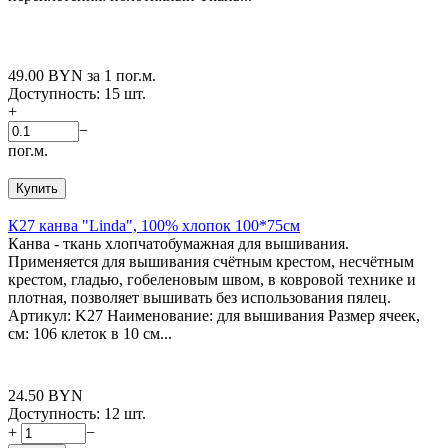
49.00
BYN
за 1 пог.м.
Доступность:
15 шт.
+
−
пог.м.
Купить
К27 канва "Linda", 100% хлопок 100*75см
Канва - ткань хлопчатобумажная для вышивания.
Применяется для вышивания счётным крестом, несчётным
крестом, гладью, гобеленовым швом, в ковровой технике и
плотная, позволяет вышивать без использования пялец.
Артикул: K27 Наименование: для вышивания Размер ячеек,
см: 106 клеток в 10 см...
24.50
BYN
Доступность:
12 шт.
+
−