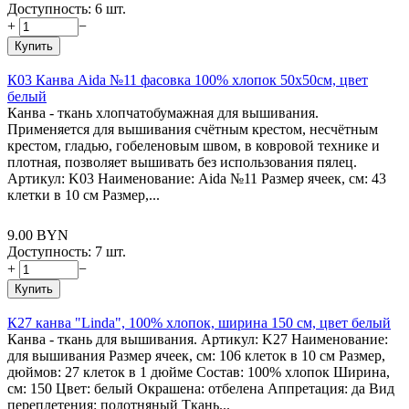
Доступность:
6 шт.
+
−
Купить
К03 Канва Aida №11 фасовка 100% хлопок 50х50см, цвет
белый
Канва - ткань хлопчатобумажная для вышивания.
Применяется для вышивания счётным крестом, несчётным
крестом, гладью, гобеленовым швом, в ковровой технике и
плотная, позволяет вышивать без использования пялец.
Артикул: K03 Наименование: Aida №11 Размер ячеек, см: 43
клетки в 10 см Размер,...
9.00
BYN
Доступность:
7 шт.
+
−
Купить
К27 канва "Linda", 100% хлопок, ширина 150 см, цвет белый
Канва - ткань для вышивания. Артикул: K27 Наименование:
для вышивания Размер ячеек, см: 106 клеток в 10 см Размер,
дюймов: 27 клеток в 1 дюйме Состав: 100% хлопок Ширина,
см: 150 Цвет: белый Окрашена: отбелена Аппретация: да Вид
переплетения: полотняный Ткань...