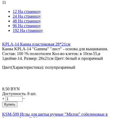
11
12 На страницу
24 На страницу
48 На страницу
96 На страницу
192 На страницу
KPLA-14 Канва пластиковая 28*21см
Канва KPLА-14 "Gamma" "лист" - основа для вышивания.
Состав: 100 \% полиэтилен Кол-во клеток: в 10см-55,в
1дюйме-14. Размер: 28х21см Цвет: белый и прозрачный
Цвет(Характеристика): полупрозрачный
8.50
BYN
Доступность:
8 шт.
+
−
Купить
KSM-509 Иглы для шитья ручные "Micron" гобеленовые в