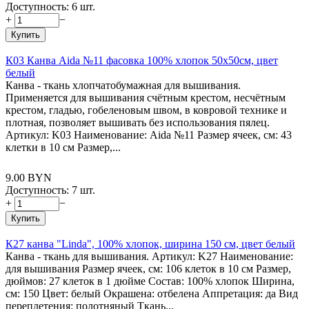
Доступность:
6 шт.
+
−
Купить
К03 Канва Aida №11 фасовка 100% хлопок 50х50см, цвет
белый
Канва - ткань хлопчатобумажная для вышивания.
Применяется для вышивания счётным крестом, несчётным
крестом, гладью, гобеленовым швом, в ковровой технике и
плотная, позволяет вышивать без использования пялец.
Артикул: K03 Наименование: Aida №11 Размер ячеек, см: 43
клетки в 10 см Размер,...
9.00
BYN
Доступность:
7 шт.
+
−
Купить
К27 канва "Linda", 100% хлопок, ширина 150 см, цвет белый
Канва - ткань для вышивания. Артикул: K27 Наименование:
для вышивания Размер ячеек, см: 106 клеток в 10 см Размер,
дюймов: 27 клеток в 1 дюйме Состав: 100% хлопок Ширина,
см: 150 Цвет: белый Окрашена: отбелена Аппретация: да Вид
переплетения: полотняный Ткань...