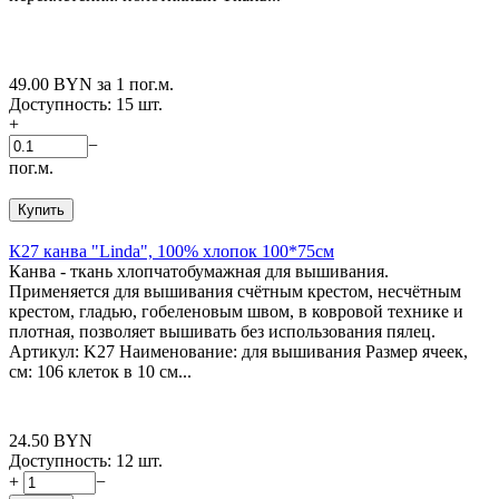
49.00
BYN
за 1 пог.м.
Доступность:
15 шт.
+
−
пог.м.
Купить
К27 канва "Linda", 100% хлопок 100*75см
Канва - ткань хлопчатобумажная для вышивания.
Применяется для вышивания счётным крестом, несчётным
крестом, гладью, гобеленовым швом, в ковровой технике и
плотная, позволяет вышивать без использования пялец.
Артикул: K27 Наименование: для вышивания Размер ячеек,
см: 106 клеток в 10 см...
24.50
BYN
Доступность:
12 шт.
+
−