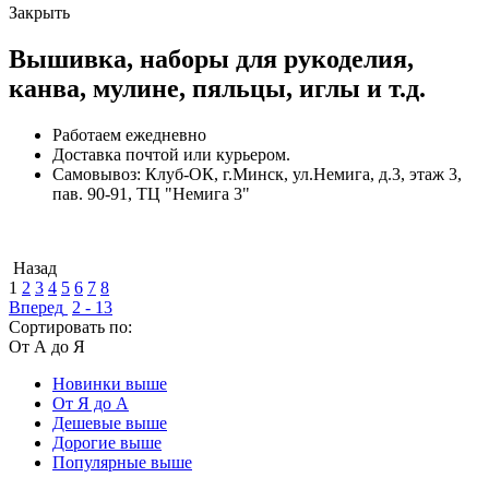
Закрыть
Вышивка, наборы для рукоделия,
канва, мулине, пяльцы, иглы и т.д.
Работаем ежедневно
Доставка почтой или курьером.
Самовывоз: Клуб-ОК, г.Минск, ул.Немига, д.3, этаж 3,
пав. 90-91, ТЦ "Немига 3"
Назад
1
2
3
4
5
6
7
8
Вперед
2 - 13
Сортировать по:
От А до Я
Новинки выше
От Я до А
Дешевые выше
Дорогие выше
Популярные выше