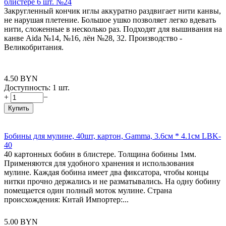
блистере 6 шт. №24
Закругленный кончик иглы аккуратно раздвигает нити канвы,
не нарушая плетение. Большое ушко позволяет легко вдевать
нити, сложенные в несколько раз. Подходят для вышивания на
канве Aida №14, №16, лён №28, 32. Производство -
Великобритания.
4.50
BYN
Доступность:
1 шт.
+
−
Купить
Бобины для мулине, 40шт, картон, Gamma, 3.6см * 4.1см LBK-
40
40 картонных бобин в блистере. Толщина бобины 1мм.
Применяются для удобного хранения и использования
мулине. Каждая бобина имеет два фиксатора, чтобы концы
нитки прочно держались и не разматывались. На одну бобину
помещается один полный моток мулине. Страна
происхождения: Китай Импортер:...
5.00
BYN